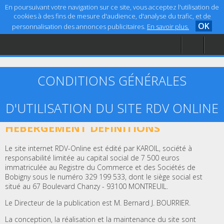
En poursuivant votre navigation sur ce site, vous acceptez l'utilisation de
cookies à des fins de mesure d'audience, d'analyse du trafic, et de
OK
personnalisation des annonces publicitaires.
En savoir plus.
Accueil
Aide
Mentions légales
CONDITIONS GÉNÉRALES
D'UTILISATION DU SITE RDV ONLINE
ARTICLE 1 – ÉDITEUR, CRÉATION ET
HÉBERGEMENT DÉFINITIONS
Le site internet RDV-Online est édité par KAROIL, société à
responsabilité limitée au capital social de 7 500 euros
immatriculée au Registre du Commerce et des Sociétés de
Bobigny sous le numéro 329 199 533, dont le siège social est
situé au 67 Boulevard Chanzy - 93100 MONTREUIL.
Le Directeur de la publication est M. Bernard J. BOURRIER.
La conception, la réalisation et la maintenance du site sont