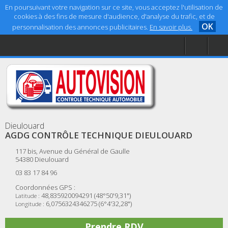
En poursuivant votre navigation sur ce site, vous acceptez l'utilisation de
cookies à des fins de mesure d'audience, d'analyse du trafic, et de
OK
personnalisation des annonces publicitaires.
En savoir plus.
Accueil
Aide
Mentions légales
Dieulouard
AGDG CONTRÔLE TECHNIQUE DIEULOUARD
117 bis, Avenue du Général de Gaulle
54380
Dieulouard
03 83 17 84 96
Coordonnées GPS :
48,835920094291 (48°50'9,31")
Latitude :
6,0756324346275 (6°4'32,28")
Longitude :
Prendre RDV